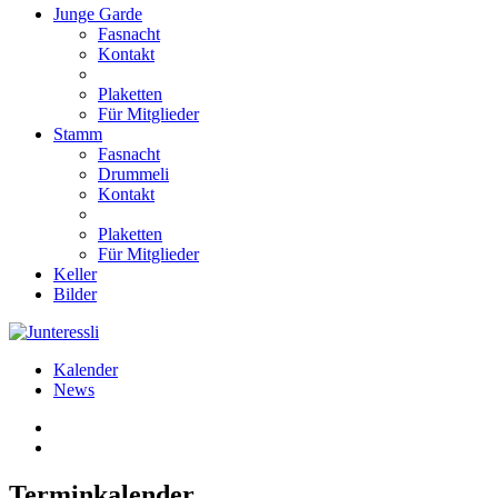
Junge Garde
Fasnacht
Kontakt
Plaketten
Für Mitglieder
Stamm
Fasnacht
Drummeli
Kontakt
Plaketten
Für Mitglieder
Keller
Bilder
Kalender
News
Terminkalender